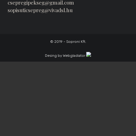
csepregipekseg@gmail.com
sopisuticsepreg@vivadsl.hu
© 2019 - Soproni Kft.
Desing by Webgladiator