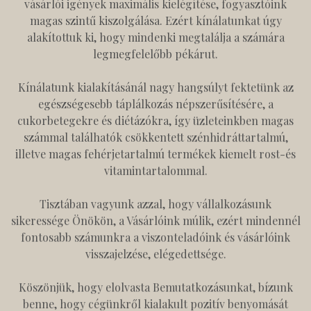
vásárlói igények maximális kielégítése, fogyasztóink
magas szintű kiszolgálása. Ezért kínálatunkat úgy
alakítottuk ki, hogy mindenki megtalálja a számára
legmegfelelőbb pékárut.
Kínálatunk kialakításánál nagy hangsúlyt fektetünk az
egészségesebb táplálkozás népszerűsítésére, a
cukorbetegekre és diétázókra, így üzleteinkben magas
számmal találhatók csökkentett szénhidráttartalmú,
illetve magas fehérjetartalmú termékek kiemelt rost-és
vitamintartalommal.
Tisztában vagyunk azzal, hogy vállalkozásunk
sikeressége Önökön, a Vásárlóink múlik, ezért mindennél
fontosabb számunkra a viszonteladóink és vásárlóink
visszajelzése, elégedettsége.
Köszönjük, hogy elolvasta Bemutatkozásunkat, bízunk
benne, hogy cégünkről kialakult pozitív benyomását