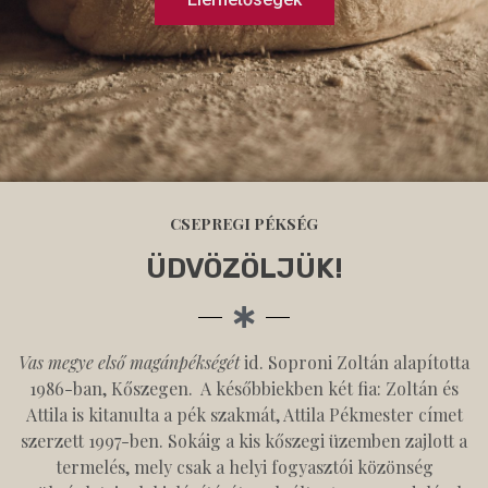
CSEPREGI PÉKSÉG
ÜDVÖZÖLJÜK!
Vas megye első magánpékségét
id. Soproni Zoltán alapította
1986-ban, Kőszegen. A későbbiekben két fia: Zoltán és
Attila is kitanulta a pék szakmát, Attila Pékmester címet
szerzett 1997-ben. Sokáig a kis kőszegi üzemben zajlott a
termelés, mely csak a helyi fogyasztói közönség