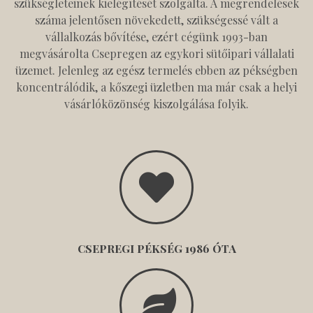
szükségleteinek kielégítését szolgálta. A megrendelések
száma jelentősen növekedett, szükségessé vált a
vállalkozás bővítése, ezért cégünk 1993-ban
megvásárolta Csepregen az egykori sütőipari vállalati
üzemet. Jelenleg az egész termelés ebben az pékségben
koncentrálódik, a kőszegi üzletben ma már csak a helyi
vásárlóközönség kiszolgálása folyik.
CSEPREGI PÉKSÉG 1986 ÓTA