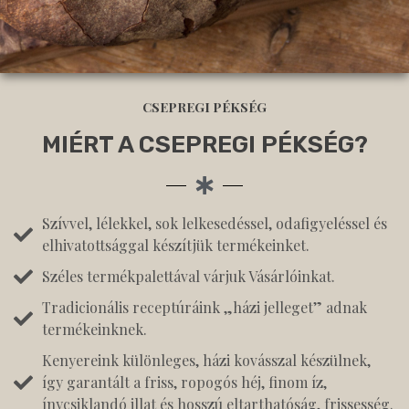
CSEPREGI PÉKSÉG
MIÉRT A CSEPREGI PÉKSÉG?
Szívvel, lélekkel, sok lelkesedéssel, odafigyeléssel és
elhivatottsággal készítjük termékeinket.
Széles termékpalettával várjuk Vásárlóinkat.
Tradicionális receptúráink „házi jelleget” adnak
termékeinknek.
Kenyereink különleges, házi kovásszal készülnek,
így garantált a friss, ropogós héj, finom íz,
ínycsiklandó illat és hosszú eltarthatóság, frissesség.