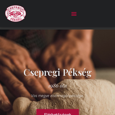
Csepregi Pékség
1986 óta
Vas megye első magánpéksége.
Elérhetőségek