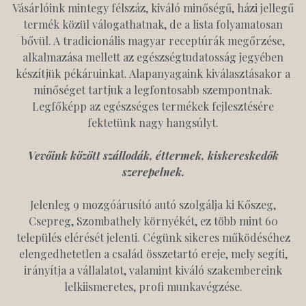
Vásárlóink mintegy félszáz, kiváló minőségű, házi jellegű
termék közül válogathatnak, de a lista folyamatosan
bővül. A tradicionális magyar receptúrák megőrzése,
alkalmazása mellett az egészségtudatosság jegyében
készítjük pékáruinkat. Alapanyagaink kiválasztásakor a
minőséget tartjuk a legfontosabb szempontnak.
Legfőképp az egészséges termékek fejlesztésére
fektetünk nagy hangsúlyt.
Vevőink között szállodák, éttermek, kiskereskedők
szerepelnek.
Jelenleg 9 mozgóárusító autó szolgálja ki Kőszeg,
Csepreg, Szombathely környékét, ez több mint 60
település elérését jelenti. Cégünk sikeres működéséhez
elengedhetetlen a család összetartó ereje, mely segíti,
irányítja a vállalatot, valamint kiváló szakembereink
lelkiismeretes, profi munkavégzése.