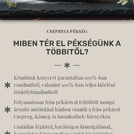
CSEPREGI PÉKSÉG
MIBEN TÉR EL PÉKSÉGÜNK A
TÖBBITŐL?
Készítünk kenyeret garantáltan 100%-ban
rozslisztből, valamint 100%-ban teljes kiőrlésű
tönkölybúzalisztből!
Folyamatosan friss pékáruval feltöltött mozgó
árusító autóinkkal házhoz visszük a friss pékárut
Csepreg, Kőszeg és Szombathely környékén
Családias légkörű, barátságos kiszolgálással,
hangulatos környezetben várjuk Vásárlóinkat