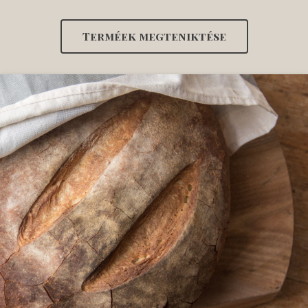
Terméek megteniktése