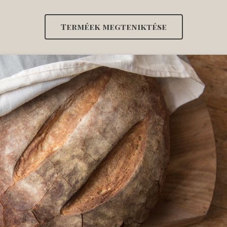
Terméek megteniktése