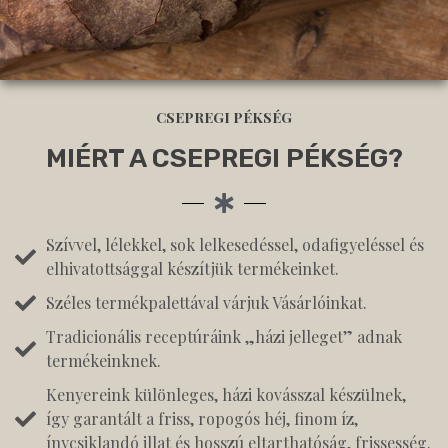
CSEPREGI PÉKSÉG
MIÉRT A CSEPREGI PÉKSÉG?
Szívvel, lélekkel, sok lelkesedéssel, odafigyeléssel és
elhivatottsággal készítjük termékeinket.
Széles termékpalettával várjuk Vásárlóinkat.
Tradicionális receptúráink „házi jelleget” adnak
termékeinknek.
Kenyereink különleges, házi kovásszal készülnek,
így garantált a friss, ropogós héj, finom íz,
ínycsiklandó illat és hosszú eltarthatóság, frissesség.