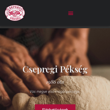
Csepregi Pékség
1986 óta
Vas megye első magánpéksége.
Elérhetőségek