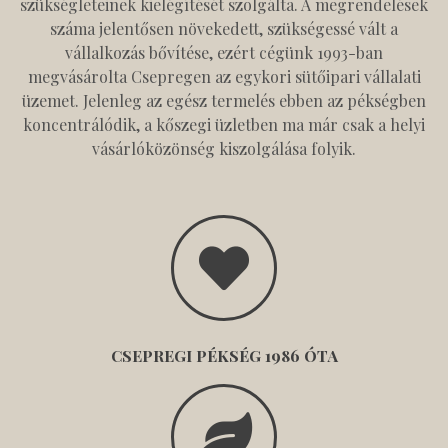
szükségleteinek kielégítését szolgálta. A megrendelések
száma jelentősen növekedett, szükségessé vált a
vállalkozás bővítése, ezért cégünk 1993-ban
megvásárolta Csepregen az egykori sütőipari vállalati
üzemet. Jelenleg az egész termelés ebben az pékségben
koncentrálódik, a kőszegi üzletben ma már csak a helyi
vásárlóközönség kiszolgálása folyik.
CSEPREGI PÉKSÉG 1986 ÓTA