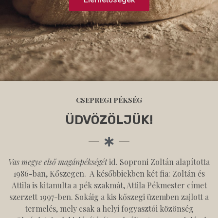
CSEPREGI PÉKSÉG
ÜDVÖZÖLJÜK!
Vas megye első magánpékségét
id. Soproni Zoltán alapította
1986-ban, Kőszegen. A későbbiekben két fia: Zoltán és
Attila is kitanulta a pék szakmát, Attila Pékmester címet
szerzett 1997-ben. Sokáig a kis kőszegi üzemben zajlott a
termelés, mely csak a helyi fogyasztói közönség