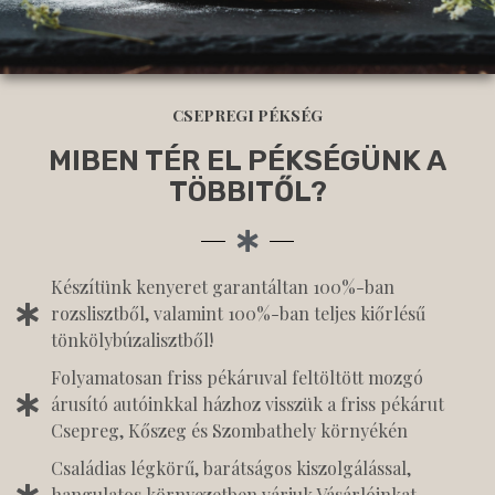
CSEPREGI PÉKSÉG
MIBEN TÉR EL PÉKSÉGÜNK A
TÖBBITŐL?
Készítünk kenyeret garantáltan 100%-ban
rozslisztből, valamint 100%-ban teljes kiőrlésű
tönkölybúzalisztből!
Folyamatosan friss pékáruval feltöltött mozgó
árusító autóinkkal házhoz visszük a friss pékárut
Csepreg, Kőszeg és Szombathely környékén
Családias légkörű, barátságos kiszolgálással,
hangulatos környezetben várjuk Vásárlóinkat