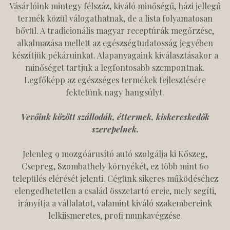
Vásárlóink mintegy félszáz, kiváló minőségű, házi jellegű
termék közül válogathatnak, de a lista folyamatosan
bővül. A tradicionális magyar receptúrák megőrzése,
alkalmazása mellett az egészségtudatosság jegyében
készítjük pékáruinkat. Alapanyagaink kiválasztásakor a
minőséget tartjuk a legfontosabb szempontnak.
Legfőképp az egészséges termékek fejlesztésére
fektetünk nagy hangsúlyt.
Vevőink között szállodák, éttermek, kiskereskedők
szerepelnek.
Jelenleg 9 mozgóárusító autó szolgálja ki Kőszeg,
Csepreg, Szombathely környékét, ez több mint 60
település elérését jelenti. Cégünk sikeres működéséhez
elengedhetetlen a család összetartó ereje, mely segíti,
irányítja a vállalatot, valamint kiváló szakembereink
lelkiismeretes, profi munkavégzése.