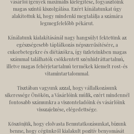
vásárlói igények maximális kielégítése, fogyasztóink
magas szintű kiszolgálása. Ezért kínálatunkat úgy
alakítottuk ki, hogy mindenki megtalálja a számára
legmegfelelőbb pékárut.
Kínálatunk kialakításánál nagy hangsúlyt fektetünk az
egészségesebb táplálkozás népszerűsítésére, a
cukorbetegekre és diétázókra, így üzleteinkben magas
számmal találhatók csökkentett szénhidráttartalmú,
illetve magas fehérjetartalmú termékek kiemelt rost-és
vitamintartalommal.
Tisztában vagyunk azzal, hogy vállalkozásunk
sikeressége Önökön, a Vásárlóink múlik, ezért mindennél
fontosabb számunkra a viszonteladóink és vásárlóink
visszajelzése, elégedettsége.
Köszönjük, hogy elolvasta Bemutatkozásunkat, bízunk
benne, hogy cégünkről kialakult pozitív benyomását