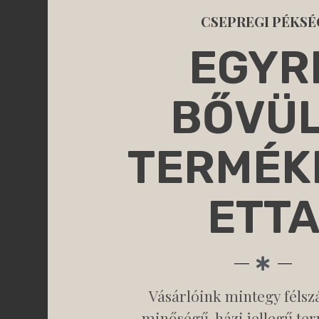
CSEPREGI PÉKSÉ
EGYR
BŐVÜ
TERMÉK
ETT
Vásárlóink mintegy félszá
minőségű, házi jellegű te