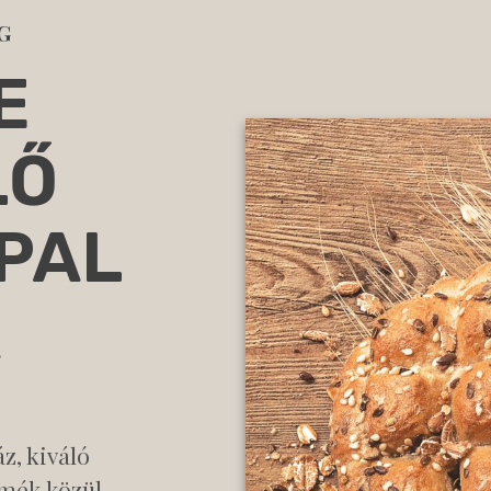
G
E
LŐ
PAL
A
z, kiváló
rmék közül