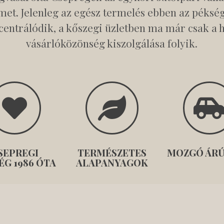
met. Jelenleg az egész termelés ebben az péksé
centrálódik, a kőszegi üzletben ma már csak a h
vásárlóközönség kiszolgálása folyik.
SEPREGI
TERMÉSZETES
MOZGÓ ÁRÚ
ÉG 1986 ÓTA
ALAPANYAGOK