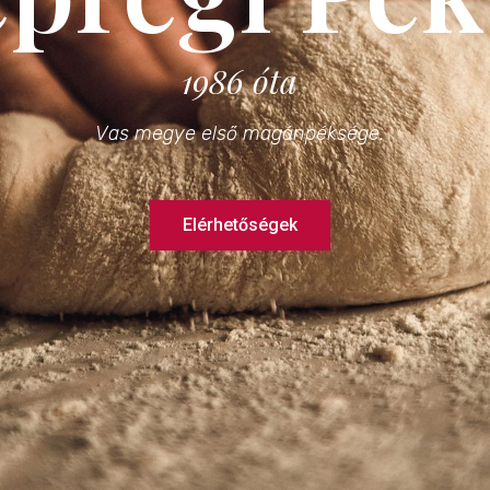
1986 óta
Vas megye első magánpéksége.
Elérhetőségek