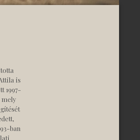
totta
ttila is
tt 1997-
, mely
gítését
dett,
1993-ban
lati