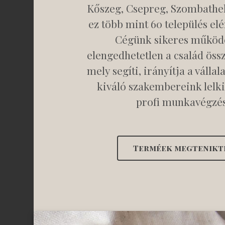
Kőszeg, Csepreg, Szombathel
ez több mint 60 település elér
Cégünk sikeres működ
elengedhetetlen a család össz
mely segíti, irányítja a vállal
kiváló szakembereink lelk
profi munkavégzés
Terméek megtenikt