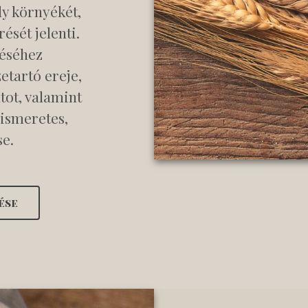
y környékét,
ését jelenti.
éséhez
etartó ereje,
atot, valamint
iismeretes,
e.
ése