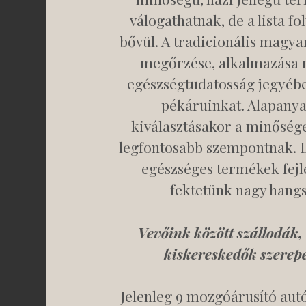
válogathatnak, de a lista f
bővül. A tradicionális magya
megőrzése, alkalmazása m
egészségtudatosság jegyébe
pékáruinkat. Alapany
kiválasztásakor a minősége
legfontosabb szempontnak. 
egészséges termékek fejl
fektetünk nagy hangs
Vevőink között szállodák,
kiskereskedők szerep
Jelenleg 9 mozgóárusító autó