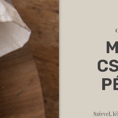
M
CS
P
Szívvel, l