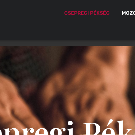
CSEPREGI PÉKSÉG
MOZG
pregi Pék