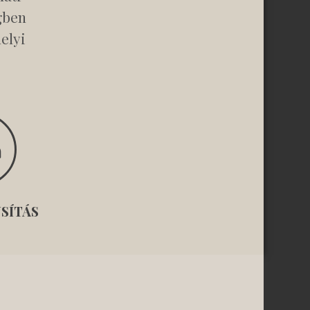
gben
elyi
SÍTÁS