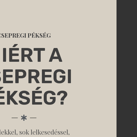
CSEPREGI PÉKSÉG
IÉRT A
EPREGI
ÉKSÉG?
élekkel, sok lelkesedéssel,