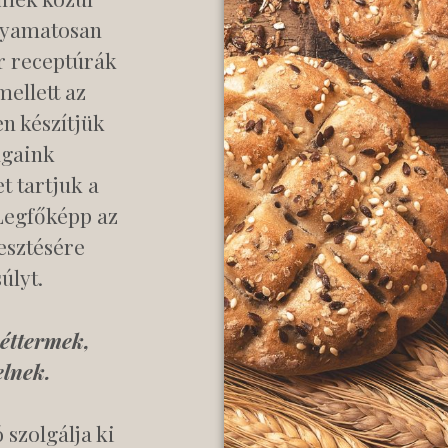
olyamatosan
r receptúrák
ellett az
n készítjük
againk
t tartjuk a
Legfőképp az
esztésére
úlyt.
 éttermek,
elnek.
 szolgálja ki