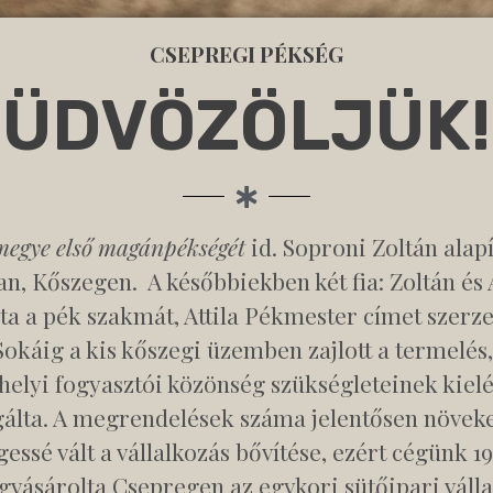
CSEPREGI PÉKSÉG
ÜDVÖZÖLJÜK!
megye első magánpékségét
id. Soproni Zoltán alapí
n, Kőszegen. A későbbiekben két fia: Zoltán és A
ta a pék szakmát, Attila Pékmester címet szerze
Sokáig a kis kőszegi üzemben zajlott a termelés
 helyi fogyasztói közönség szükségleteinek kielé
gálta. A megrendelések száma jelentősen növeke
essé vált a vállalkozás bővítése, ezért cégünk 
vásárolta Csepregen az egykori sütőipari válla