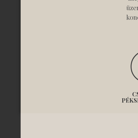
üze
kon
C
PÉKS