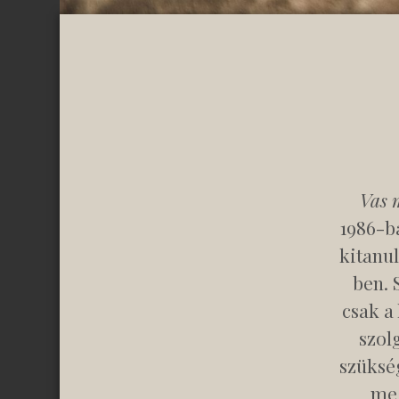
Vas 
1986-ba
kitanul
ben. 
csak a
szol
szükség
meg