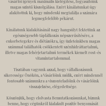
vásárlói igények maximális kielégítése, fogyasztóink
magas szintű kiszolgálása. Ezért kínálatunkat úgy
alakítottuk ki, hogy mindenki megtalálja a számára
legmegfelelőbb pékárut.
Kínálatunk kialakításánál nagy hangsúlyt fektetünk az
egészségesebb táplálkozás népszerűsítésére, a
cukorbetegekre és diétázókra, így üzleteinkben magas
számmal találhatók csökkentett szénhidráttartalmú,
illetve magas fehérjetartalmú termékek kiemelt rost-és
vitamintartalommal.
Tisztában vagyunk azzal, hogy vállalkozásunk
sikeressége Önökön, a Vásárlóink múlik, ezért mindennél
fontosabb számunkra a viszonteladóink és vásárlóink
visszajelzése, elégedettsége.
Köszönjük, hogy elolvasta Bemutatkozásunkat, bízunk
benne, hogy cégünkről kialakult pozitív benyomását