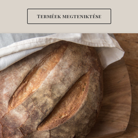
Terméek megteniktése