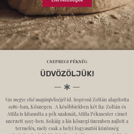
CSEPREGI PÉKSÉG
ÜDVÖZÖLJÜK!
Vas megye első magánpékségét
id. Soproni Zoltán alapította
1986-ban, Kőszegen. A későbbiekben két fia: Zoltán és
Attila is kitanulta a pék szakmát, Attila Pékmester címet
szerzett 1997-ben. Sokáig a kis kőszegi üzemben zajlott a
termelés, mely csak a helyi fogyasztói közönség