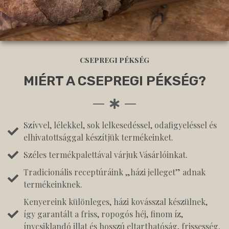
CSEPREGI PÉKSÉG
MIÉRT A CSEPREGI PÉKSÉG?
Szívvel, lélekkel, sok lelkesedéssel, odafigyeléssel és
elhivatottsággal készítjük termékeinket.
Széles termékpalettával várjuk Vásárlóinkat.
Tradicionális receptúráink „házi jelleget” adnak
termékeinknek.
Kenyereink különleges, házi kovásszal készülnek,
így garantált a friss, ropogós héj, finom íz,
ínycsiklandó illat és hosszú eltarthatóság, frissesség.