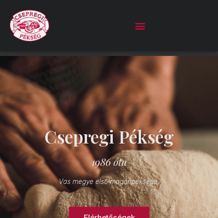
Csepregi Pékség
1986 óta
Vas megye első magánpéksége.
Elérhetőségek