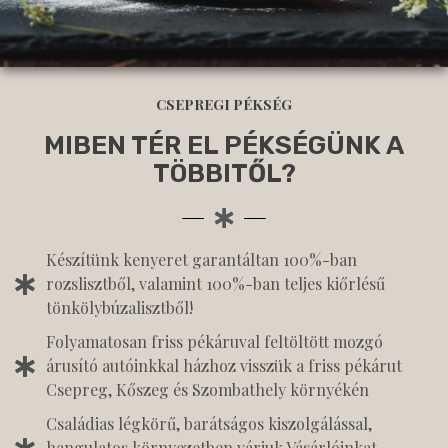
CSEPREGI PÉKSÉG
MIBEN TÉR EL PÉKSÉGÜNK A
TÖBBITŐL?
Készítünk kenyeret garantáltan 100%-ban
rozslisztből, valamint 100%-ban teljes kiőrlésű
tönkölybúzalisztből!
Folyamatosan friss pékáruval feltöltött mozgó
árusító autóinkkal házhoz visszük a friss pékárut
Csepreg, Kőszeg és Szombathely környékén
Családias légkörű, barátságos kiszolgálással,
hangulatos környezetben várjuk Vásárlóinkat