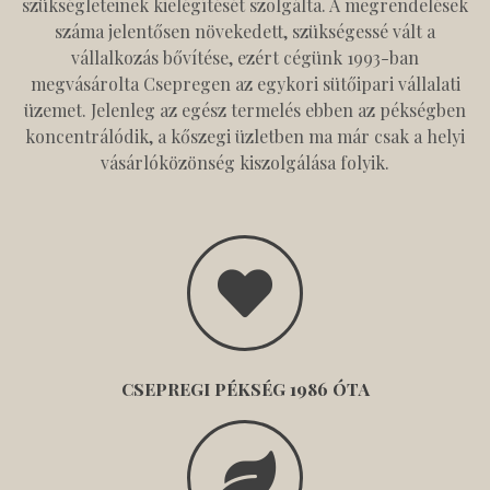
szükségleteinek kielégítését szolgálta. A megrendelések
száma jelentősen növekedett, szükségessé vált a
vállalkozás bővítése, ezért cégünk 1993-ban
megvásárolta Csepregen az egykori sütőipari vállalati
üzemet. Jelenleg az egész termelés ebben az pékségben
koncentrálódik, a kőszegi üzletben ma már csak a helyi
vásárlóközönség kiszolgálása folyik.
CSEPREGI PÉKSÉG 1986 ÓTA