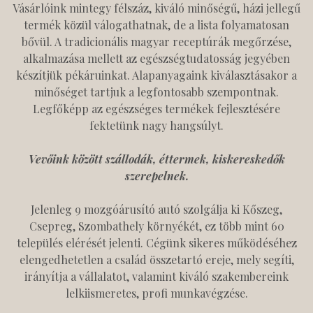
Vásárlóink mintegy félszáz, kiváló minőségű, házi jellegű
termék közül válogathatnak, de a lista folyamatosan
bővül. A tradicionális magyar receptúrák megőrzése,
alkalmazása mellett az egészségtudatosság jegyében
készítjük pékáruinkat. Alapanyagaink kiválasztásakor a
minőséget tartjuk a legfontosabb szempontnak.
Legfőképp az egészséges termékek fejlesztésére
fektetünk nagy hangsúlyt.
Vevőink között szállodák, éttermek, kiskereskedők
szerepelnek.
Jelenleg 9 mozgóárusító autó szolgálja ki Kőszeg,
Csepreg, Szombathely környékét, ez több mint 60
település elérését jelenti. Cégünk sikeres működéséhez
elengedhetetlen a család összetartó ereje, mely segíti,
irányítja a vállalatot, valamint kiváló szakembereink
lelkiismeretes, profi munkavégzése.