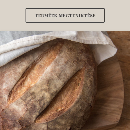
Terméek megteniktése