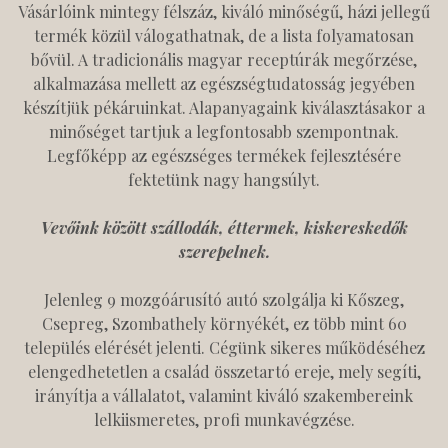
Vásárlóink mintegy félszáz, kiváló minőségű, házi jellegű
termék közül válogathatnak, de a lista folyamatosan
bővül. A tradicionális magyar receptúrák megőrzése,
alkalmazása mellett az egészségtudatosság jegyében
készítjük pékáruinkat. Alapanyagaink kiválasztásakor a
minőséget tartjuk a legfontosabb szempontnak.
Legfőképp az egészséges termékek fejlesztésére
fektetünk nagy hangsúlyt.
Vevőink között szállodák, éttermek, kiskereskedők
szerepelnek.
Jelenleg 9 mozgóárusító autó szolgálja ki Kőszeg,
Csepreg, Szombathely környékét, ez több mint 60
település elérését jelenti. Cégünk sikeres működéséhez
elengedhetetlen a család összetartó ereje, mely segíti,
irányítja a vállalatot, valamint kiváló szakembereink
lelkiismeretes, profi munkavégzése.