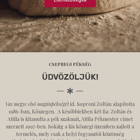
CSEPREGI PÉKSÉG
ÜDVÖZÖLJÜK!
Vas megye első magánpékségét
id. Soproni Zoltán alapította
1986-ban, Kőszegen. A későbbiekben két fia: Zoltán és
Attila is kitanulta a pék szakmát, Attila Pékmester címet
szerzett 1997-ben. Sokáig a kis kőszegi üzemben zajlott a
termelés, mely csak a helyi fogyasztói közönség