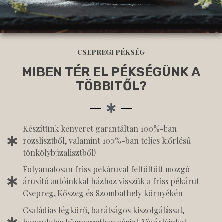
CSEPREGI PÉKSÉG
MIBEN TÉR EL PÉKSÉGÜNK A
TÖBBITŐL?
Készítünk kenyeret garantáltan 100%-ban
rozslisztből, valamint 100%-ban teljes kiőrlésű
tönkölybúzalisztből!
Folyamatosan friss pékáruval feltöltött mozgó
árusító autóinkkal házhoz visszük a friss pékárut
Csepreg, Kőszeg és Szombathely környékén
Családias légkörű, barátságos kiszolgálással,
hangulatos környezetben várjuk Vásárlóinkat