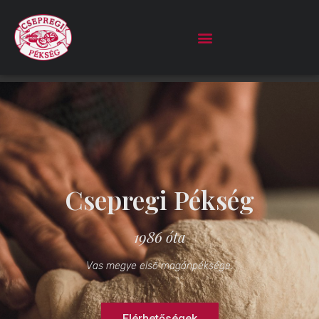
Csepregi Pékség
1986 óta
Vas megye első magánpéksége.
Elérhetőségek