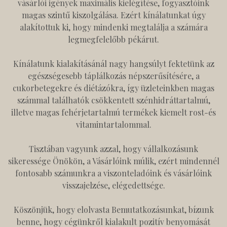
vásárlói igények maximális kielégítése, fogyasztóink
magas szintű kiszolgálása. Ezért kínálatunkat úgy
alakítottuk ki, hogy mindenki megtalálja a számára
legmegfelelőbb pékárut.
Kínálatunk kialakításánál nagy hangsúlyt fektetünk az
egészségesebb táplálkozás népszerűsítésére, a
cukorbetegekre és diétázókra, így üzleteinkben magas
számmal találhatók csökkentett szénhidráttartalmú,
illetve magas fehérjetartalmú termékek kiemelt rost-és
vitamintartalommal.
Tisztában vagyunk azzal, hogy vállalkozásunk
sikeressége Önökön, a Vásárlóink múlik, ezért mindennél
fontosabb számunkra a viszonteladóink és vásárlóink
visszajelzése, elégedettsége.
Köszönjük, hogy elolvasta Bemutatkozásunkat, bízunk
benne, hogy cégünkről kialakult pozitív benyomását