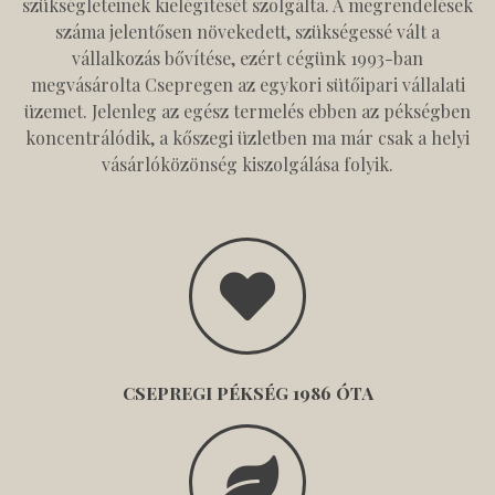
szükségleteinek kielégítését szolgálta. A megrendelések
száma jelentősen növekedett, szükségessé vált a
vállalkozás bővítése, ezért cégünk 1993-ban
megvásárolta Csepregen az egykori sütőipari vállalati
üzemet. Jelenleg az egész termelés ebben az pékségben
koncentrálódik, a kőszegi üzletben ma már csak a helyi
vásárlóközönség kiszolgálása folyik.
CSEPREGI PÉKSÉG 1986 ÓTA