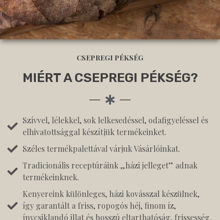
CSEPREGI PÉKSÉG
MIÉRT A CSEPREGI PÉKSÉG?
Szívvel, lélekkel, sok lelkesedéssel, odafigyeléssel és
elhivatottsággal készítjük termékeinket.
Széles termékpalettával várjuk Vásárlóinkat.
Tradicionális receptúráink „házi jelleget” adnak
termékeinknek.
Kenyereink különleges, házi kovásszal készülnek,
így garantált a friss, ropogós héj, finom íz,
ínycsiklandó illat és hosszú eltarthatóság, frissesség.