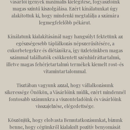
vásárlói igények maximális kielégítése, fogyasztóink
magas szintű kiszolgálása. Ezért kínálatunkat úgy
alakítottuk ki, hogy mindenki megtalálja a számára
legmegfelelőbb pékárut.
Kínálatunk kialakításánál nagy hangsúlyt fektetünk az
egészségesebb táplálkozás népszerűsítésére, a
cukorbetegekre és diétázókra, így üzleteinkben magas
számmal találhatók csökkentett szénhidráttartalmú,
illetve magas fehérjetartalmú termékek kiemelt rost-és
vitamintartalommal.
Tisztában vagyunk azzal, hogy vállalkozásunk
sikeressége Önökön, a Vásárlóink múlik, ezért mindennél
fontosabb számunkra a viszonteladóink és vásárlóink
visszajelzése, elégedettsége.
Köszönjük, hogy elolvasta Bemutatkozásunkat, bízunk
benne, hogy cégünkről kialakult pozitív benyomását