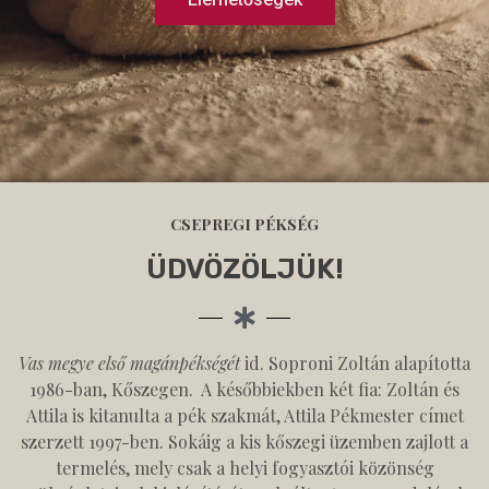
CSEPREGI PÉKSÉG
ÜDVÖZÖLJÜK!
Vas megye első magánpékségét
id. Soproni Zoltán alapította
1986-ban, Kőszegen. A későbbiekben két fia: Zoltán és
Attila is kitanulta a pék szakmát, Attila Pékmester címet
szerzett 1997-ben. Sokáig a kis kőszegi üzemben zajlott a
termelés, mely csak a helyi fogyasztói közönség