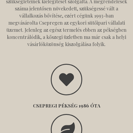
szükségleteinek kielégítését szolgálta. A megrendelések
száma jelentősen növekedett, szükségessé vált a
vállalkozás bővítése, ezért cégünk 1993-ban
megvásárolta Csepregen az egykori sütőipari vállalati
üzemet. Jelenleg az egész termelés ebben az pékségben
koncentrálódik, a kőszegi üzletben ma már csak a helyi
vásárlóközönség kiszolgálása folyik.
CSEPREGI PÉKSÉG 1986 ÓTA