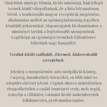
Vásárlóink mintegy félszáz, kiváló minőségű, házi jellegű
termék közül válogathatnak, de a lista folyamatosan
bővül. A tradicionális magyar receptúrák megőrzése,
alkalmazása mellett az egészségtudatosság jegyében
készítjük pékáruinkat. Alapanyagaink kiválasztásakor a
minőséget tartjuk a legfontosabb szempontnak.
Legfőképp az egészséges termékek fejlesztésére
fektetünk nagy hangsúlyt.
Vevőink között szállodák, éttermek, kiskereskedők
szerepelnek.
Jelenleg 9 mozgóárusító autó szolgálja ki Kőszeg,
Csepreg, Szombathely környékét, ez több mint 60
település elérését jelenti. Cégünk sikeres működéséhez
elengedhetetlen a család összetartó ereje, mely segíti,
irányítja a vállalatot, valamint kiváló szakembereink
lelkiismeretes, profi munkavégzése.