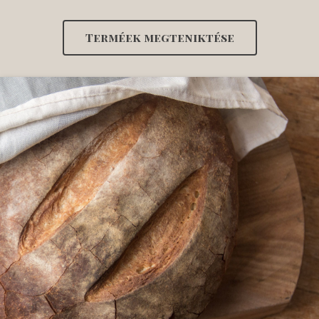
Terméek megteniktése