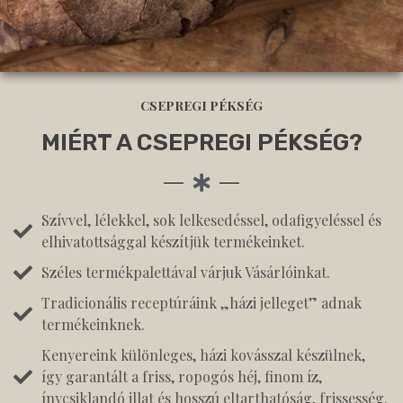
CSEPREGI PÉKSÉG
MIÉRT A CSEPREGI PÉKSÉG?
Szívvel, lélekkel, sok lelkesedéssel, odafigyeléssel és
elhivatottsággal készítjük termékeinket.
Széles termékpalettával várjuk Vásárlóinkat.
Tradicionális receptúráink „házi jelleget” adnak
termékeinknek.
Kenyereink különleges, házi kovásszal készülnek,
így garantált a friss, ropogós héj, finom íz,
ínycsiklandó illat és hosszú eltarthatóság, frissesség.