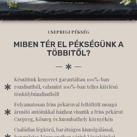
CSEPREGI PÉKSÉG
MIBEN TÉR EL PÉKSÉGÜNK A
TÖBBITŐL?
Készítünk kenyeret garantáltan 100%-ban
rozslisztből, valamint 100%-ban teljes kiőrlésű
tönkölybúzalisztből!
Folyamatosan friss pékáruval feltöltött mozgó
árusító autóinkkal házhoz visszük a friss pékárut
Csepreg, Kőszeg és Szombathely környékén
Családias légkörű, barátságos kiszolgálással,
hangulatos környezetben várjuk Vásárlóinkat