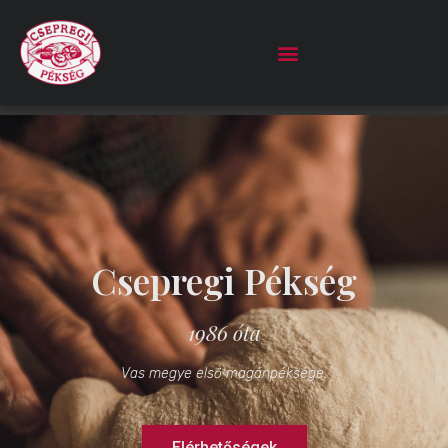
Csepregi Pékség
1986 óta
Vas megye első magánpéksége.
Elérhetőségek