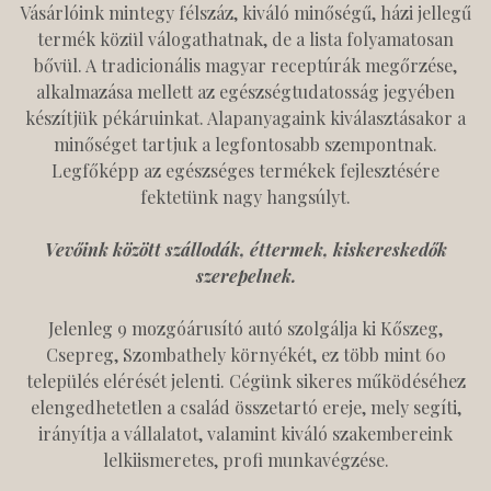
Vásárlóink mintegy félszáz, kiváló minőségű, házi jellegű
termék közül válogathatnak, de a lista folyamatosan
bővül. A tradicionális magyar receptúrák megőrzése,
alkalmazása mellett az egészségtudatosság jegyében
készítjük pékáruinkat. Alapanyagaink kiválasztásakor a
minőséget tartjuk a legfontosabb szempontnak.
Legfőképp az egészséges termékek fejlesztésére
fektetünk nagy hangsúlyt.
Vevőink között szállodák, éttermek, kiskereskedők
szerepelnek.
Jelenleg 9 mozgóárusító autó szolgálja ki Kőszeg,
Csepreg, Szombathely környékét, ez több mint 60
település elérését jelenti. Cégünk sikeres működéséhez
elengedhetetlen a család összetartó ereje, mely segíti,
irányítja a vállalatot, valamint kiváló szakembereink
lelkiismeretes, profi munkavégzése.