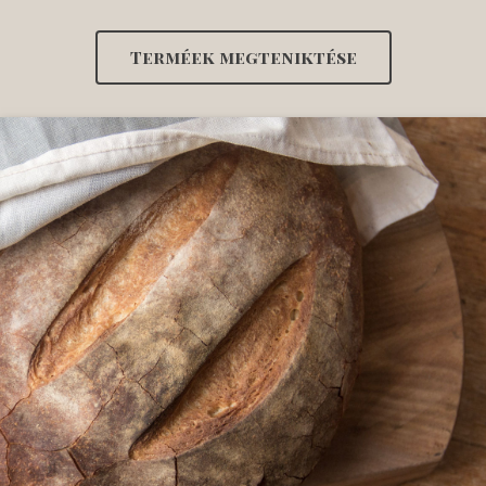
Terméek megteniktése