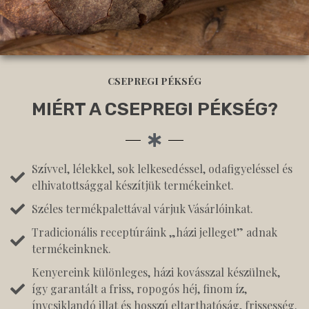
CSEPREGI PÉKSÉG
MIÉRT A CSEPREGI PÉKSÉG?
Szívvel, lélekkel, sok lelkesedéssel, odafigyeléssel és
elhivatottsággal készítjük termékeinket.
Széles termékpalettával várjuk Vásárlóinkat.
Tradicionális receptúráink „házi jelleget” adnak
termékeinknek.
Kenyereink különleges, házi kovásszal készülnek,
így garantált a friss, ropogós héj, finom íz,
ínycsiklandó illat és hosszú eltarthatóság, frissesség.