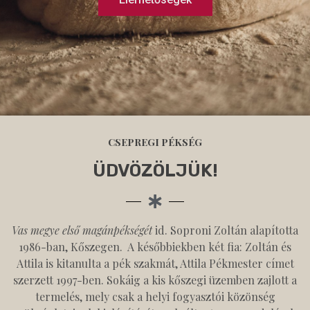
CSEPREGI PÉKSÉG
ÜDVÖZÖLJÜK!
Vas megye első magánpékségét
id. Soproni Zoltán alapította
1986-ban, Kőszegen. A későbbiekben két fia: Zoltán és
Attila is kitanulta a pék szakmát, Attila Pékmester címet
szerzett 1997-ben. Sokáig a kis kőszegi üzemben zajlott a
termelés, mely csak a helyi fogyasztói közönség