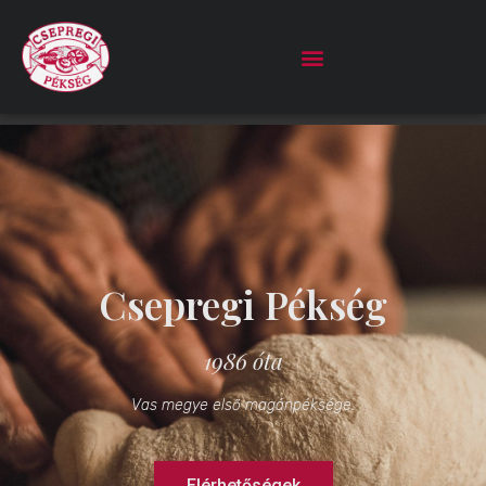
Csepregi Pékség
1986 óta
Vas megye első magánpéksége.
Elérhetőségek