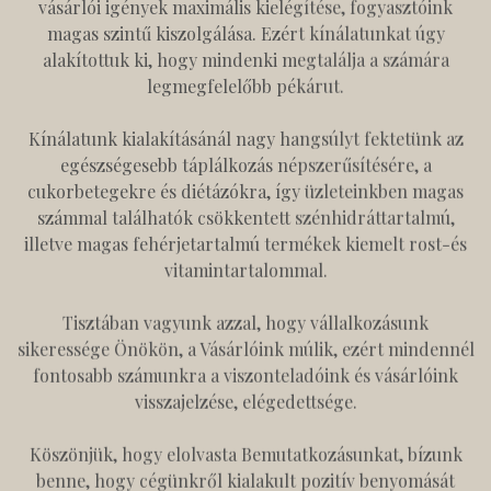
vásárlói igények maximális kielégítése, fogyasztóink
magas szintű kiszolgálása. Ezért kínálatunkat úgy
alakítottuk ki, hogy mindenki megtalálja a számára
legmegfelelőbb pékárut.
Kínálatunk kialakításánál nagy hangsúlyt fektetünk az
egészségesebb táplálkozás népszerűsítésére, a
cukorbetegekre és diétázókra, így üzleteinkben magas
számmal találhatók csökkentett szénhidráttartalmú,
illetve magas fehérjetartalmú termékek kiemelt rost-és
vitamintartalommal.
Tisztában vagyunk azzal, hogy vállalkozásunk
sikeressége Önökön, a Vásárlóink múlik, ezért mindennél
fontosabb számunkra a viszonteladóink és vásárlóink
visszajelzése, elégedettsége.
Köszönjük, hogy elolvasta Bemutatkozásunkat, bízunk
benne, hogy cégünkről kialakult pozitív benyomását