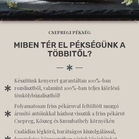
CSEPREGI PÉKSÉG
MIBEN TÉR EL PÉKSÉGÜNK A
TÖBBITŐL?
Készítünk kenyeret garantáltan 100%-ban
rozslisztből, valamint 100%-ban teljes kiőrlésű
tönkölybúzalisztből!
Folyamatosan friss pékáruval feltöltött mozgó
árusító autóinkkal házhoz visszük a friss pékárut
Csepreg, Kőszeg és Szombathely környékén
Családias légkörű, barátságos kiszolgálással,
hangulatos környezetben várjuk Vásárlóinkat