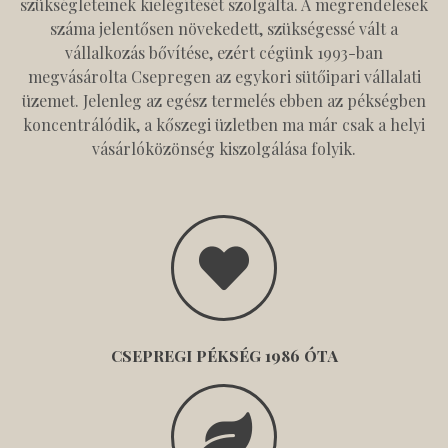
szükségleteinek kielégítését szolgálta. A megrendelések
száma jelentősen növekedett, szükségessé vált a
vállalkozás bővítése, ezért cégünk 1993-ban
megvásárolta Csepregen az egykori sütőipari vállalati
üzemet. Jelenleg az egész termelés ebben az pékségben
koncentrálódik, a kőszegi üzletben ma már csak a helyi
vásárlóközönség kiszolgálása folyik.
CSEPREGI PÉKSÉG 1986 ÓTA