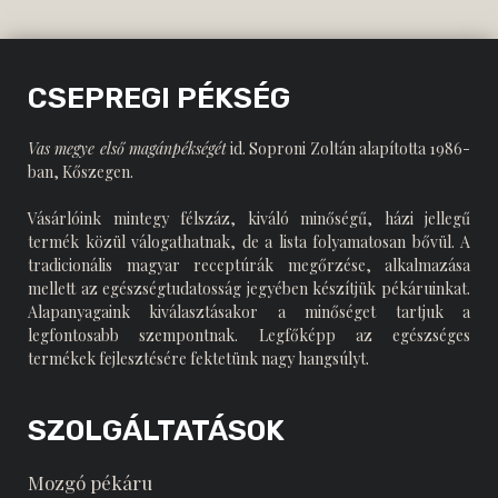
CSEPREGI PÉKSÉG
Vas megye első magánpékségét
id. Soproni Zoltán alapította 1986-
ban, Kőszegen.
Vásárlóink mintegy félszáz, kiváló minőségű, házi jellegű
termék közül válogathatnak, de a lista folyamatosan bővül. A
tradicionális magyar receptúrák megőrzése, alkalmazása
mellett az egészségtudatosság jegyében készítjük pékáruinkat.
Alapanyagaink kiválasztásakor a minőséget tartjuk a
legfontosabb szempontnak. Legfőképp az egészséges
termékek fejlesztésére fektetünk nagy hangsúlyt.
SZOLGÁLTATÁSOK
Mozgó pékáru